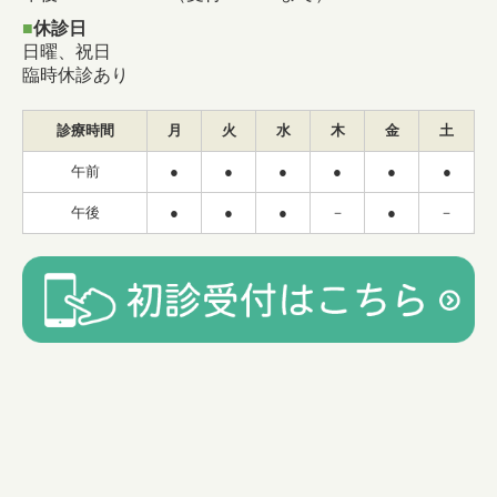
■
休診日
日曜、祝日
臨時休診あり
診療時間
月
火
水
木
金
土
午前
●
●
●
●
●
●
午後
●
●
●
－
●
－