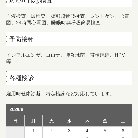
対応可能な検査
血液検査、尿検査、腹部超音波検査、レントゲン、心電
図、24時間心電図、睡眠時無呼吸簡易検査
予防接種
インフルエンザ、コロナ、肺炎球菌、帯状疱疹、HPV、
等
各種検診
雇用時健康診断、特定検診など対応しています。
2026/6
日
月
火
水
木
金
土
1
2
3
4
5
6
△
△